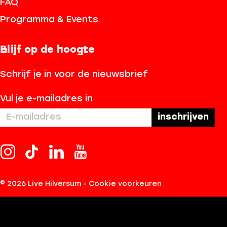
FAQ
Programma & Events
Blijf op de hoogte
Schrijf je in voor de nieuwsbrief
Vul je e-mailadres in
I
T
L
Y
n
i
i
o
s
k
n
u
© 2026 Live Hilversum -
Cookie voorkeuren
t
T
k
T
a
o
e
u
g
k
d
b