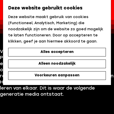
Sammie de Vries
Deze website gebruikt cookies
Z
G
o
Deze website maakt gebruik van cookies
XR Lab
|
|
|
a
e
(Functioneel, Analytisch, Marketing) die
n
k
noodzakelijk zijn om de website zo goed mogelijk
a
e
te laten functioneren. Door op accepteren te
a
n
klikken, geef je aan hiermee akkoord te gaan.
r
VR. Immersive. AI. In het XR Lab op het Media
Alles accepteren
d
Park werken studenten van het Mediacollege
e
en Grafisch Lyceum Utrecht samen aan echte
Alleen noodzakelijk
h
opdrachten van (media)bedrijven. Van virtual
o
Voorkeuren aanpassen
reality tot immersive experiences en AI. MBO en
m
HBO op één plek. Experimenteren, bouwen en
e
leren van elkaar. Dit is waar de volgende
p
generatie media ontstaat.
a
g
e