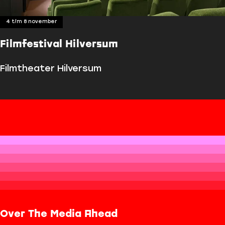
i
v
4 t/m 8 november
e
!
Filmfestival Hilversum
F
Filmtheater Hilversum
i
l
m
f
e
s
t
i
v
a
l
H
Over The Media Ahead