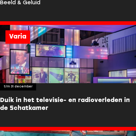
D
Beeld & Geluid
u
i
k
i
Varia
n
d
e
o
r
i
g
t/m 31 december
i
n
Duik in het televisie- en radioverleden in
e
de Schatkamer
l
e
D
M
u
o