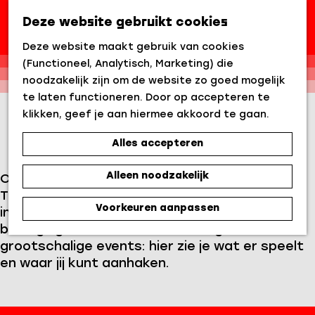
Deze website gebruikt cookies
Z
G
o
Deze website maakt gebruik van cookies
a
e
(Functioneel, Analytisch, Marketing) die
n
k
noodzakelijk zijn om de website zo goed mogelijk
Wat is er te doen
a
e
te laten functioneren. Door op accepteren te
a
n
klikken, geef je aan hiermee akkoord te gaan.
r
Alles accepteren
d
e
Alleen noodzakelijk
Of je nu komt om te leren, creëren of delen –
h
The Media Ahead brengt het hele jaar door
o
Voorkeuren aanpassen
initiatieven die makers, bedrijven en publiek in
m
beweging zetten. Van kleinschalige labs tot
e
grootschalige events: hier zie je wat er speelt
p
en waar jij kunt aanhaken.
a
g
e