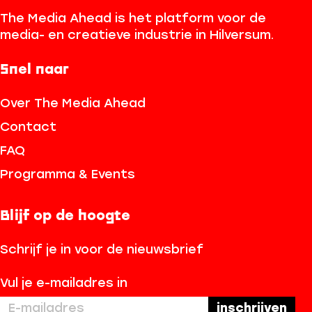
i
l
The Media Ahead is het platform voor de
v
media- en creatieve industrie in Hilversum.
e
r
Snel naar
s
u
Over The Media Ahead
m
Contact
FAQ
Programma & Events
Blijf op de hoogte
Schrijf je in voor de nieuwsbrief
Vul je e-mailadres in