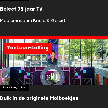
Beleef 75 jaar TV
B
Mediamuseum Beeld & Geluid
e
l
e
e
Tentoonstelling
f
7
5
j
a
a
r
t/m 30 augustus
T
V
Duik in de originele Molboekjes