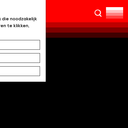
Z
o
 die noodzakelijk
e
en te klikken,
k
e
n