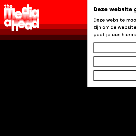
Deze website 
G
Deze website maak
a
zijn om de website
n
geef je aan hierm
a
a
r
d
e
h
o
m
e
p
a
g
e