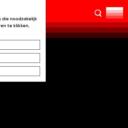
Z
o
 die noodzakelijk
e
en te klikken,
k
e
n