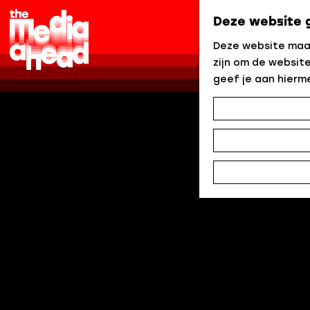
Programma & Events
Deze website 
G
Deze website maak
a
zijn om de website
n
geef je aan hierm
a
a
r
d
e
h
o
m
e
p
a
g
e