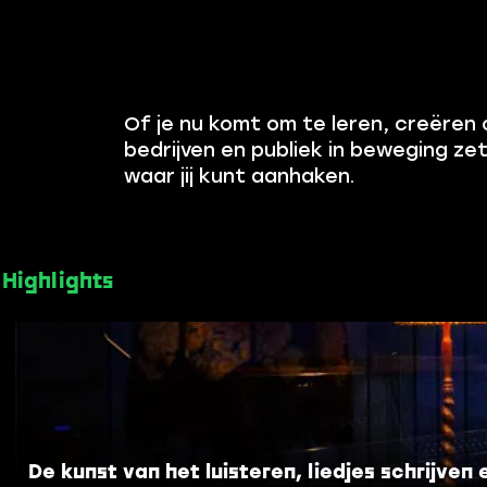
T
h
e
M
e
Of je nu komt om te leren, creëren 
d
bedrijven en publiek in beweging zet
i
waar jij kunt aanhaken.
a
A
h
e
Highlights
a
d
D
e
k
u
n
s
De kunst van het luisteren, liedjes schrijven