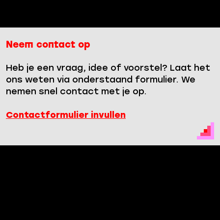
T
h
e
M
Neem contact op
e
d
Heb je een vraag, idee of voorstel? Laat het
i
ons weten via onderstaand formulier. We
a
nemen snel contact met je op.
A
h
Contactformulier invullen
e
a
d