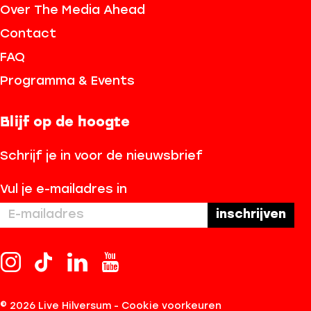
Over The Media Ahead
Contact
FAQ
Programma & Events
Blijf op de hoogte
Schrijf je in voor de nieuwsbrief
Vul je e-mailadres in
I
T
L
Y
n
i
i
o
s
k
n
u
© 2026 Live Hilversum -
Cookie voorkeuren