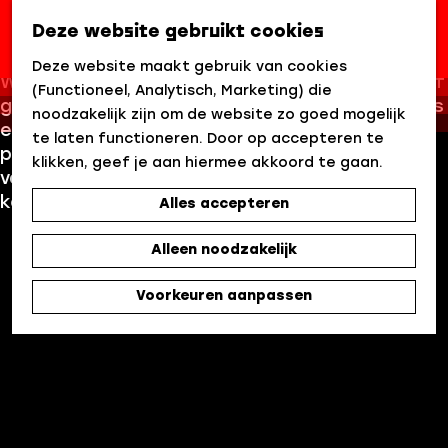
Contact & Meedoen
Deze website gebruikt cookies
Z
G
o
Deze website maakt gebruik van cookies
Wil je meer weten, aanhaken bij een initiatief of
a
e
(Functioneel, Analytisch, Marketing) die
gewoon even kennismaken? The Media Ahead is
n
k
noodzakelijk zijn om de website zo goed mogelijk
er voor makers, bedrijven, studenten en
a
e
te laten functioneren. Door op accepteren te
partners die willen bijdragen aan de toekomst
a
n
klikken, geef je aan hiermee akkoord te gaan.
van media. Je vindt hier alles om in contact te
r
komen of direct mee te doen.
Alles accepteren
d
e
Alleen noodzakelijk
h
o
Voorkeuren aanpassen
m
e
p
a
g
e