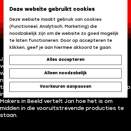
Jan Gitsels
Deze website gebruikt cookies
Z
G
o
Deze website maakt gebruik van cookies
Walk in the Park
|
|
|
a
e
(Functioneel, Analytisch, Marketing) die
n
k
noodzakelijk zijn om de website zo goed mogelijk
a
e
te laten functioneren. Door op accepteren te
a
n
klikken, geef je aan hiermee akkoord te gaan.
r
Jan Gitsels leeft voor 'live'. En die liefde komt
Alles accepteren
d
volledig tot zijn recht bij Walk in the Park. Daar
e
werkt hij aan registraties op het hoogste
Alleen noodzakelijk
h
niveau. Met hun virtuele studio, realtime
o
Voorkeuren aanpassen
tracking en directe visualisatie lopen ze voorop
m
in een nieuwe generatie mediaproductie. In
e
Makers in Beeld vertelt Jan hoe het is om
p
midden in die vooruitstrevende producties te
a
staan.
g
e