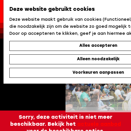
Deze website gebruikt cookies
G
Deze website maakt gebruik van cookies (Functioneel,
a
die noodzakelijk zijn om de website zo goed mogelijk t
n
Door op accepteren te klikken, geef je aan hiermee a
a
Alles accepteren
a
r
Alleen noodzakelijk
d
e
Voorkeuren aanpassen
h
o
m
e
p
a
Sorry, deze activiteit is niet meer
g
beschikbaar. Bekijk het
actuele aanbod
e