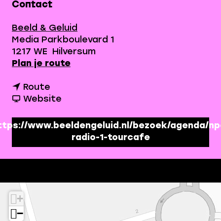
Contact
Beeld & Geluid
Media Parkboulevard 1
1217 WE
Hilversum
n
Plan je route
a
n
a
Route
a
v
r
Website
a
a
K
r
n
o
ttps://www.beeldengeluid.nl/bezoek/agenda/np
K
K
m
radio-1-tourcafe
o
o
l
m
m
i
l
l
v
i
i
e
v
v
d
+
e
e
e
−
d
d
T