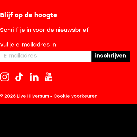
Blijf op de hoogte
Schrijf je in voor de nieuwsbrief
Vul je e-mailadres in
I
T
L
Y
n
i
i
o
s
k
n
u
© 2026 Live Hilversum -
Cookie voorkeuren
t
T
k
T
a
o
e
u
g
k
d
b
r
L
I
e
a
i
n
L