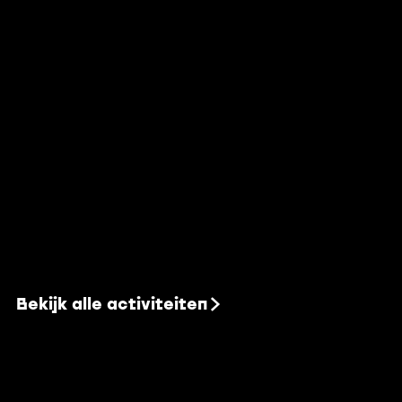
n
n
Bekijk alle activiteiten