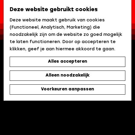
Deze website gebruikt cookies
Z
G
o
Deze website maakt gebruik van cookies
a
e
(Functioneel, Analytisch, Marketing) die
n
k
noodzakelijk zijn om de website zo goed mogelijk
a
e
te laten functioneren. Door op accepteren te
a
n
klikken, geef je aan hiermee akkoord te gaan.
r
Alles accepteren
d
e
Alleen noodzakelijk
h
o
Voorkeuren aanpassen
m
e
p
a
g
e